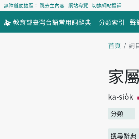
無障礙便捷區：
跳去主內容
網站導覽
切換網站翻譯
教育部
臺灣台語
常用詞
辭典
分類索引
聲
首頁
詞
主內容區
家
ka-sio̍k
分類
搜尋辭典