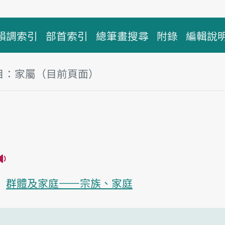
韻調索引
部首索引
總筆畫搜尋
附錄
編輯說
目：家屬（目前頁面）
塊
屬
播放主音讀ka-sio̍k
群體及家庭——宗族、家庭