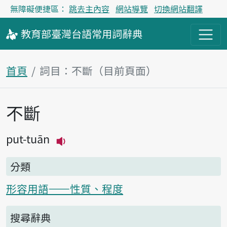
無障礙便捷區：
跳去主內容
網站導覽
切換網站翻譯
教育部
臺灣台語
常用詞
辭典
首頁
詞目：不斷（目前頁面）
不斷
主內容區塊
put-tuān
播放主音讀put-tuān
分類
形容用語——性質、程度
搜尋辭典