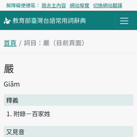
無障礙便捷區：
跳去主內容
網站導覽
切換網站翻譯
教育部
臺灣台語
常用詞
辭典
首頁
詞目：嚴（目前頁面）
嚴
主內容區塊
Giâm
釋義
附錄－百家姓
又見音