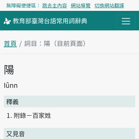
無障礙便捷區：
跳去主內容
網站導覽
切換網站翻譯
教育部
臺灣台語
常用詞
辭典
首頁
詞目：陽（目前頁面）
陽
主內容區塊
Iûnn
釋義
附錄－百家姓
又見音