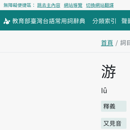
無障礙便捷區：
跳去主內容
網站導覽
切換網站翻譯
教育部
臺灣台語
常用詞
辭典
分類索引
聲
首頁
詞
主內容區
游
Iû
釋義
又見音