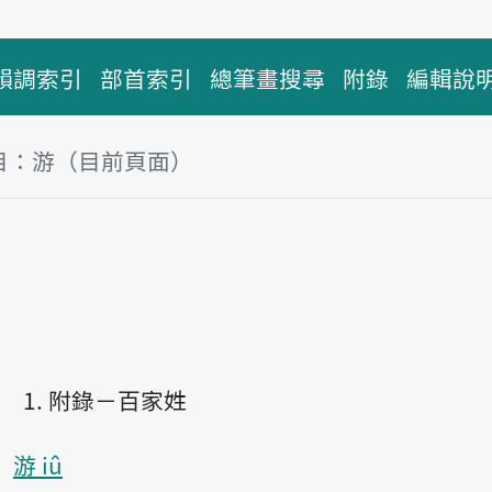
韻調索引
部首索引
總筆畫搜尋
附錄
編輯說
目：游（目前頁面）
塊
附錄－百家姓
游 iû