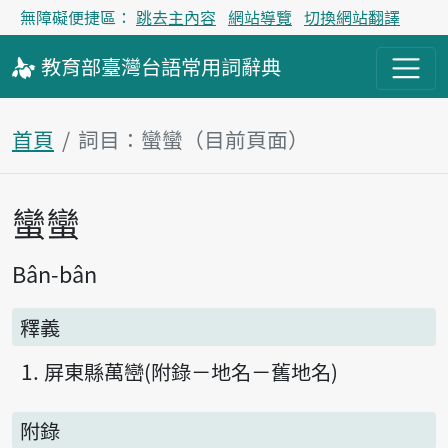
無障礙便捷區：
跳去主內容
網站導覽
切換網站翻譯
教育部
臺灣台語
常用詞
辭典
首頁
詞目：蠻蠻（目前頁面）
蠻蠻
主內容區塊
Bân-bân
釋義
屏東縣萬巒(附錄－地名－舊地名)
附錄