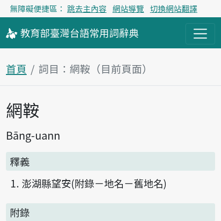
無障礙便捷區：
跳去主內容
網站導覽
切換網站翻譯
教育部
臺灣台語
常用詞
辭典
首頁
詞目：網鞍（目前頁面）
網鞍
主內容區塊
Bāng-uann
釋義
澎湖縣望安(附錄－地名－舊地名)
附錄