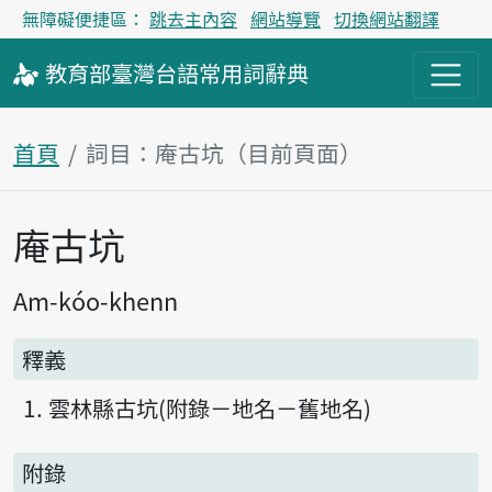
無障礙便捷區：
跳去主內容
網站導覽
切換網站翻譯
教育部
臺灣台語
常用詞
辭典
首頁
詞目：庵古坑（目前頁面）
庵古坑
主內容區塊
Am-kóo-khenn
釋義
雲林縣古坑(附錄－地名－舊地名)
附錄