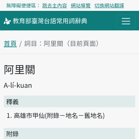
無障礙便捷區：
跳去主內容
網站導覽
切換網站翻譯
教育部
臺灣台語
常用詞
辭典
首頁
詞目：阿里關（目前頁面）
阿里關
主內容區塊
A-lí-kuan
釋義
高雄市甲仙(附錄－地名－舊地名)
附錄