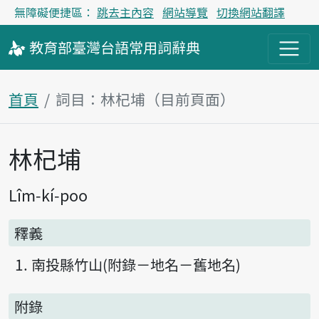
無障礙便捷區：
跳去主內容
網站導覽
切換網站翻譯
教育部
臺灣台語
常用詞
辭典
首頁
詞目：林杞埔（目前頁面）
林杞埔
主內容區塊
Lîm-kí-poo
釋義
南投縣竹山(附錄－地名－舊地名)
附錄