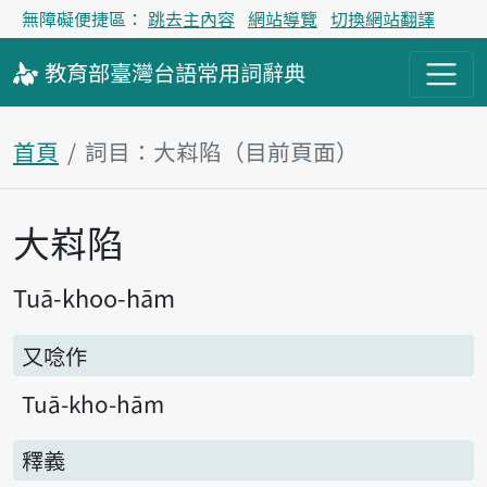
無障礙便捷區：
跳去主內容
網站導覽
切換網站翻譯
教育部
臺灣台語
常用詞
辭典
首頁
詞目：大嵙陷（目前頁面）
大嵙陷
主內容區塊
Tuā-khoo-hām
又唸作
Tuā-kho-hām
釋義