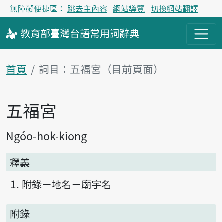
無障礙便捷區：
跳去主內容
網站導覽
切換網站翻譯
教育部
臺灣台語
常用詞
辭典
首頁
詞目：五福宮（目前頁面）
五福宮
主內容區塊
Ngóo-hok-kiong
釋義
附錄－地名－廟宇名
附錄