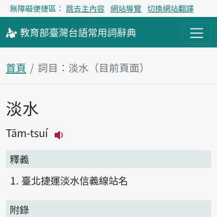
無障礙便捷區：
跳去主內容
網站導覽
切換網站翻譯
教育部
臺灣台語
常用詞
辭典
首頁
詞目：淡水（目前頁面）
淡水
主內容區塊
Tām-tsuí
播放主音讀Tām-tsuí
釋義
臺北捷運淡水信義線站名
附錄