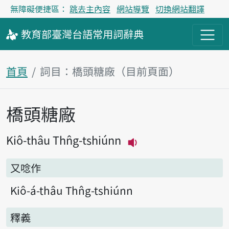
無障礙便捷區：
跳去主內容
網站導覽
切換網站翻譯
教育部
臺灣台語
常用詞
辭典
首頁
詞目：橋頭糖廠（目前頁面）
橋頭糖廠
主內容區塊
Kiô-thâu Thn̂g-tshiúnn
播放主音讀Kiô-thâu T
又唸作
Kiô-á-thâu Thn̂g-tshiúnn
釋義