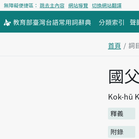
無障礙便捷區：
跳去主內容
網站導覽
切換網站翻譯
教育部
臺灣台語
常用詞
辭典
分類索引
聲
首頁
詞
主內容區
國
Kok-hū K
釋義
附錄