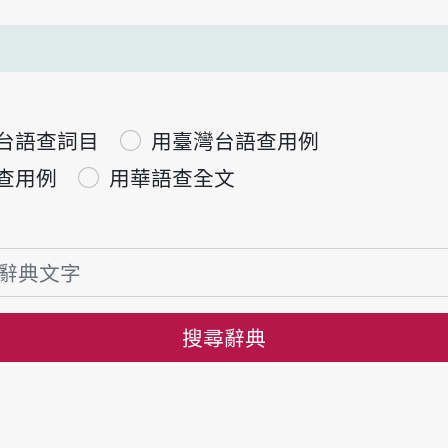
台語查詞目
用臺灣台語查用例
查用例
用華語查全文
搜尋辭典