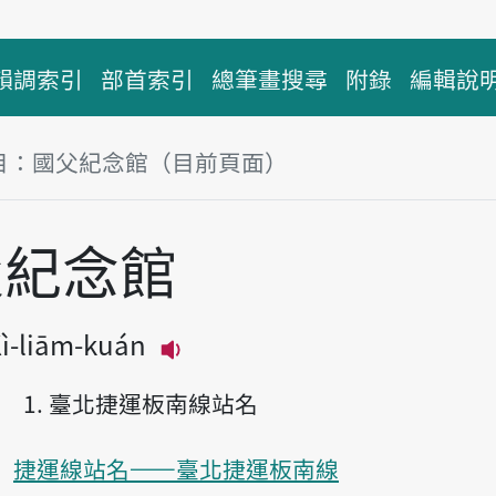
韻調索引
部首索引
總筆畫搜尋
附錄
編輯說
目：國父紀念館（目前頁面）
塊
父紀念館
ì-liām-kuán
播放主音讀Kok-hū Kì-liām-ku
臺北捷運板南線站名
捷運線站名——臺北捷運板南線