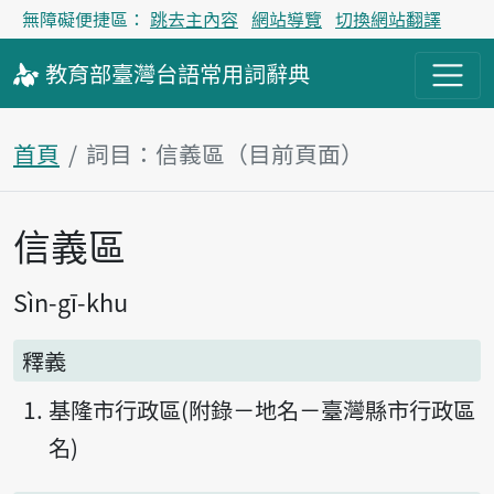
無障礙便捷區：
跳去主內容
網站導覽
切換網站翻譯
教育部
臺灣台語
常用詞
辭典
首頁
詞目：信義區（目前頁面）
信義區
主內容區塊
Sìn-gī-khu
釋義
基隆市行政區(附錄－地名－臺灣縣市行政區
名)