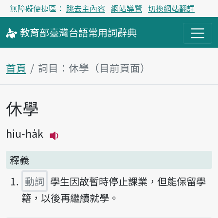
無障礙便捷區：
跳去主內容
網站導覽
切換網站翻譯
教育部
臺灣台語
常用詞
辭典
首頁
詞目：休學（目前頁面）
休學
主內容區塊
hiu-ha̍k
播放主音讀hiu-ha̍k
釋義
動詞
學生因故暫時停止課業，但能保留學
籍，以後再繼續就學。