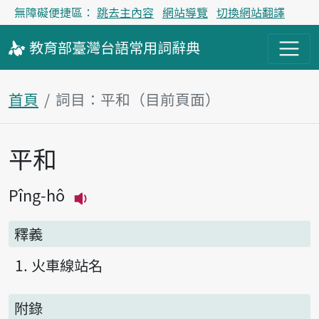
無障礙便捷區：
跳去主內容
網站導覽
切換網站翻譯
教育部
臺灣台語
常用詞
辭典
首頁
詞目：平和（目前頁面）
平和
主內容區塊
Pîng-hô
播放主音讀Pîng-hô
釋義
火車線站名
附錄