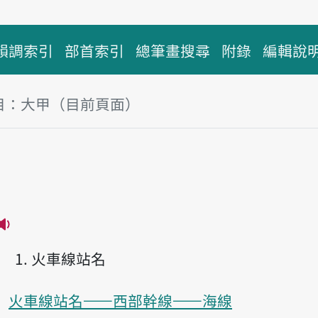
韻調索引
部首索引
總筆畫搜尋
附錄
編輯說
目：大甲（目前頁面）
塊
甲
播放主音讀Tāi-kah
火車線站名
火車線站名——西部幹線——海線