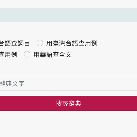
台語查詞目
用臺灣台語查用例
查用例
用華語查全文
搜尋辭典