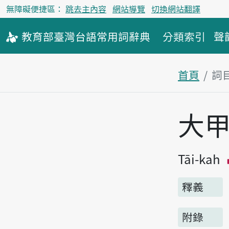
無障礙便捷區：
跳去主內容
網站導覽
切換網站翻譯
教育部
臺灣台語
常用詞
辭典
分類索引
聲
首頁
詞
主內容區
大
Tāi-kah
釋義
附錄