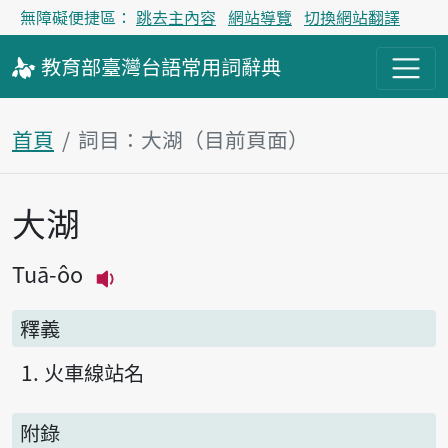
無障礙便捷區：
跳去主內容
網站導覽
切換網站翻譯
教育部
臺灣台語
常用詞
辭典
首頁
詞目：大湖（目前頁面）
大湖
主內容區塊
Tuā-ôo
播放主音讀Tuā-ôo
釋義
火車線站名
附錄