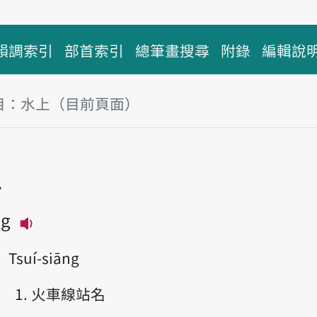
韻調索引
部首索引
總筆畫搜尋
附錄
編輯說
目：水上（目前頁面）
塊
上
ng
播放主音讀Tsuí-siōng
Tsuí-siāng
火車線站名