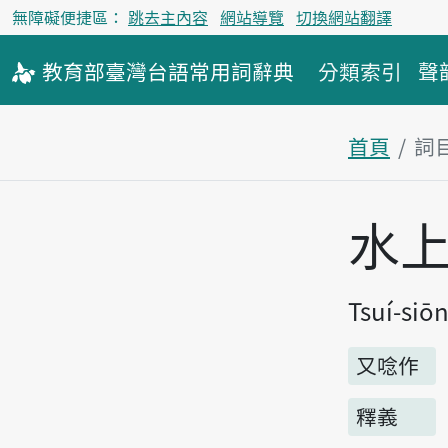
無障礙便捷區：
跳去主內容
網站導覽
切換網站翻譯
教育部
臺灣台語
常用詞
辭典
分類索引
聲
首頁
詞
主內容區
水
Tsuí-siō
又唸作
釋義