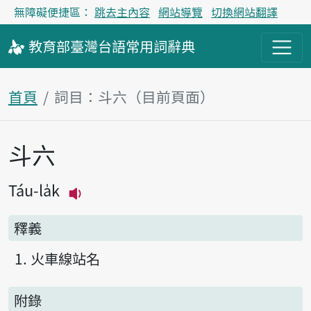
無障礙便捷區：
跳去主內容
網站導覽
切換網站翻譯
教育部
臺灣台語
常用詞
辭典
首頁
詞目：斗六（目前頁面）
斗六
主內容區塊
Táu-la̍k
播放主音讀Táu-la̍k
釋義
火車線站名
附錄