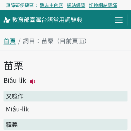
無障礙便捷區：
跳去主內容
網站導覽
切換網站翻譯
教育部
臺灣台語
常用詞
辭典
首頁
詞目：苗栗（目前頁面）
苗栗
主內容區塊
Biâu-li̍k
播放主音讀Biâu-li̍k
又唸作
Miâu-li̍k
釋義