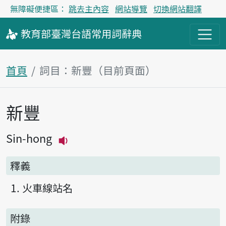
無障礙便捷區：
跳去主內容
網站導覽
切換網站翻譯
教育部
臺灣台語
常用詞
辭典
首頁
詞目：新豐（目前頁面）
新豐
主內容區塊
Sin-hong
播放主音讀Sin-hong
釋義
火車線站名
附錄