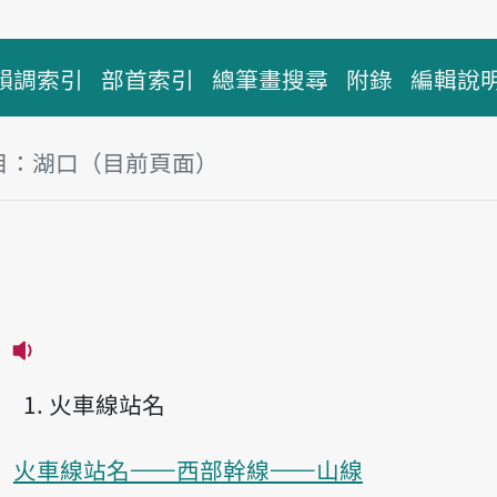
韻調索引
部首索引
總筆畫搜尋
附錄
編輯說
目：湖口（目前頁面）
塊
口
播放主音讀Ôo-kháu
火車線站名
火車線站名——西部幹線——山線