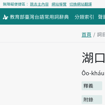
無障礙便捷區：
跳去主內容
網站導覽
切換網站翻譯
教育部
臺灣台語
常用詞
辭典
分類索引
聲
首頁
詞
主內容區
湖
Ôo-kháu
釋義
附錄