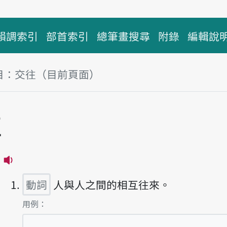
韻調索引
部首索引
總筆畫搜尋
附錄
編輯說
目：交往（目前頁面）
塊
往
播放主音讀kau-óng
動詞
人與人之間的相互往來。
第1項釋義的
用例：