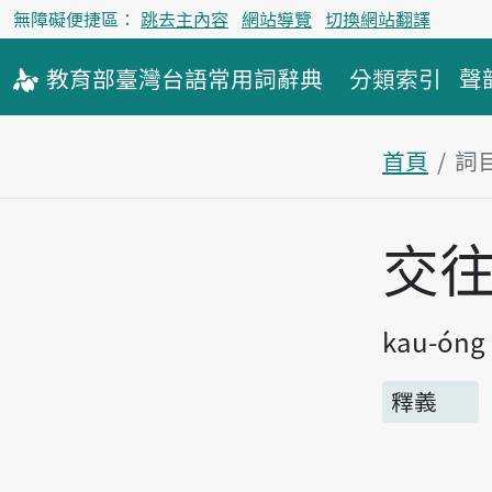
無障礙便捷區：
跳去主內容
網站導覽
切換網站翻譯
教育部
臺灣台語
常用詞
辭典
分類索引
聲
首頁
詞
主內容區
交
kau-óng
釋義