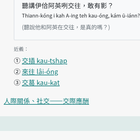
聽講伊佮阿英咧交往，敢有影？
Thiann-kóng i kah A-ing teh kau-óng, kám ū-iánn?
(聽說他和阿英在交往，是真的嗎？)
第1項釋義的
近義：
①
交插 kau-tshap
②
來往 lâi-óng
③
交葛 kau-kat
人際關係、社交——交際應酬