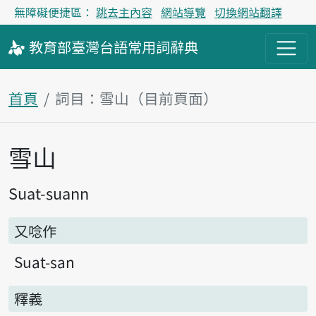
無障礙便捷區：
跳去主內容
網站導覽
切換網站翻譯
教育部
臺灣台語
常用詞
辭典
首頁
詞目：雪山（目前頁面）
雪山
主內容區塊
Suat-suann
又唸作
Suat-san
釋義