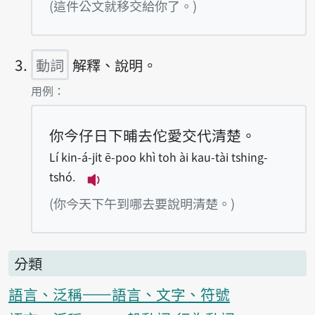
播放例句Tsit kiānn kong-bûn tō kau-tài 
(這件公文就移交給你了。)
動詞
解釋、說明。
第3項釋義的
用例：
你今仔日下晡去佗愛交代清楚。
Lí kin-á-ji̍t ē-poo khì toh ài kau-tài tshing-
tshó.
播放例句Lí kin-á-ji̍t ē-poo khì toh à
(你今天下午到哪去要說明清楚。)
分類
語言、泛稱——語言、文字、符號