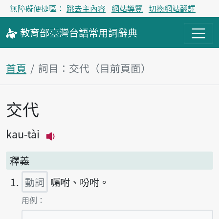
無障礙便捷區：
跳去主內容
網站導覽
切換網站翻譯
教育部
臺灣台語
常用詞
辭典
首頁
詞目：交代（目前頁面）
交代
主內容區塊
kau-tài
播放主音讀kau-tài
釋義
動詞
囑咐、吩咐。
第1項釋義的
用例：