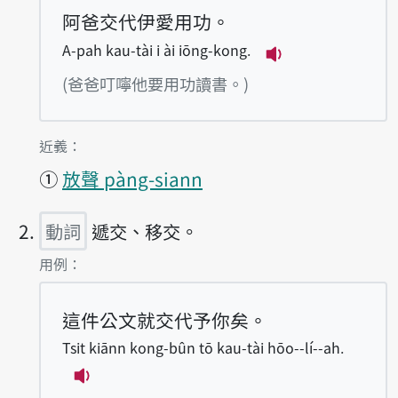
阿爸交代伊愛用功。
A-pah kau-tài i ài iōng-kong.
播放例句A-pah kau
(爸爸叮嚀他要用功讀書。)
第1項釋義的
近義：
①
放聲 pàng-siann
動詞
遞交、移交。
第2項釋義的
用例：
這件公文就交代予你矣。
Tsit kiānn kong-bûn tō kau-tài hōo--lí--ah.