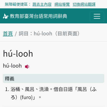
無障礙便捷區：
跳去主內容
網站導覽
切換網站翻譯
教育部
臺灣台語
常用詞
辭典
首頁
詞目：hú-looh（目前頁面）
hú-looh
主內容區塊
hú-looh
播放主音讀hú-looh
釋義
浴桶、風呂、洗澡。借自日語「風呂（ふ
ろ）(furo)」。