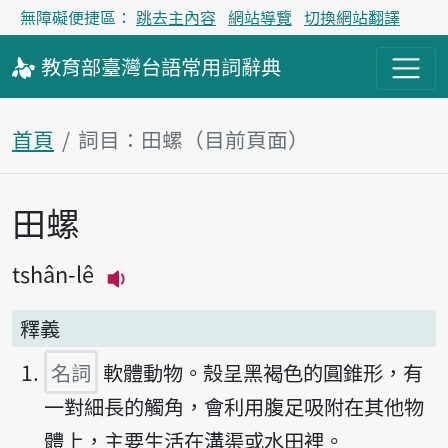
無障礙便捷區：
跳去主內容
網站導覽
切換網站翻譯
教育部
臺灣台語
常用詞
辭典
首頁
詞目：田螺（目前頁面）
田螺
主內容區塊
tshân-lê
播放主音讀tshân-lê
釋義
名詞
軟體動物。殼呈黑褐色的圓錐形，有
一對細長的觸角，會利用腹足吸附在其他物
體上，主要生活在溝渠或水田裡。