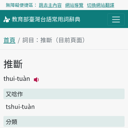
無障礙便捷區：
跳去主內容
網站導覽
切換網站翻譯
教育部
臺灣台語
常用詞
辭典
首頁
詞目：推斷（目前頁面）
推斷
主內容區塊
thui-tuàn
播放主音讀thui-tuàn
又唸作
tshui-tuàn
分類