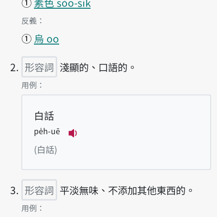
①
素色 sòo-sik
第1項釋義的
反義：
①
烏 oo
形容詞
淺顯的、口語的。
第2項釋義的
用例：
白話
pe̍h-uē
播放例句pe̍h-uē
(白話)
形容詞
平淡無味、不添加其他東西的。
第3項釋義的
用例：