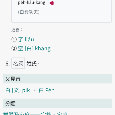
pe̍h-liáu-kang
播放例句pe̍h-liáu-kang
(白費功夫)
第5項釋義的
近義：
①
了 liáu
②
空
白
khang
名詞
姓氏。
又見音
白
文
pi̍k
白 Pe̍h
分類
群體及家庭——宗族、家庭