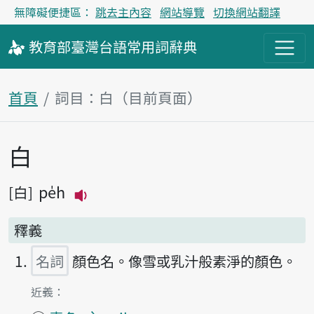
無障礙便捷區：
跳去主內容
網站導覽
切換網站翻譯
教育部
臺灣台語
常用詞
辭典
首頁
詞目：白（目前頁面）
白
主內容區塊
pe̍h
白
播放主音讀pe̍h
釋義
名詞
顏色名。像雪或乳汁般素淨的顏色。
第1項釋義的
近義：