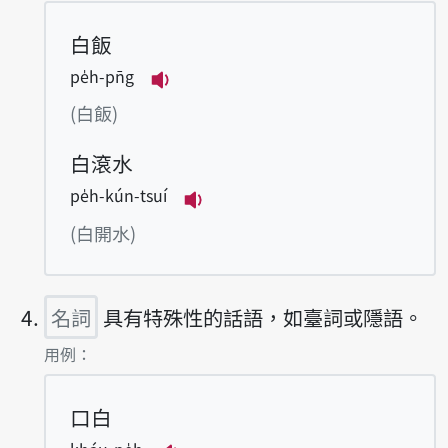
白飯
pe̍h-pn̄g
播放例句pe̍h-pn̄g
(白飯)
白滾水
pe̍h-kún-tsuí
播放例句pe̍h-kún-tsuí
(白開水)
名詞
具有特殊性的話語，如臺詞或隱語。
第4項釋義的
用例：
口白