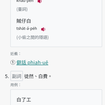
kháu-pe̍h
播放例句kháu-pe̍h
(臺詞)
賊仔白
tsha̍t-á-pe̍h
播放例句tsha̍t-á-pe̍h
(小偷之間的隱語)
第4項釋義的
近義：
①
僻話 phiah-uē
副詞
徒然、白費。
第5項釋義的
用例：
白了工