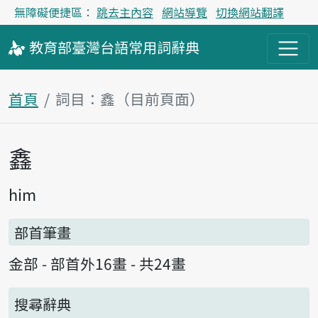
無障礙便捷區：
跳去主內容
網站導覽
切換網站翻譯
教育部
臺灣台語
常用詞
辭典
首頁
詞目：鑫（目前頁面）
鑫
主內容區塊
him
部首筆畫
金部 - 部首外16畫 - 共24畫
搜尋辭典