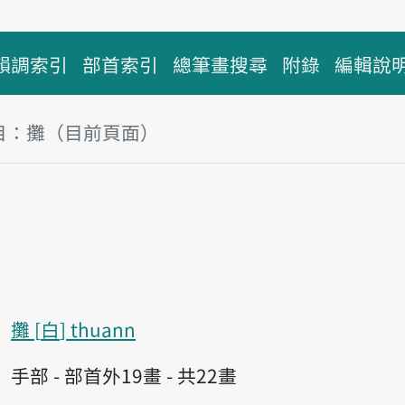
韻調索引
部首索引
總筆畫搜尋
附錄
編輯說
目：攤（目前頁面）
塊
攤
白
thuann
手部 - 部首外19畫 - 共22畫