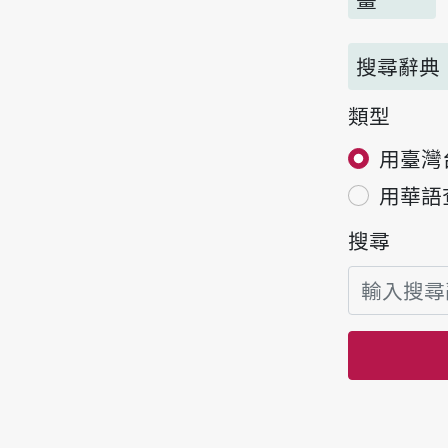
搜尋辭典
類型
用臺灣
用華語
搜尋