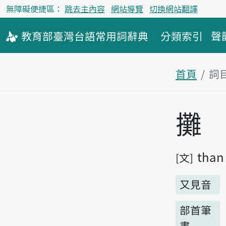
無障礙便捷區：
跳去主內容
網站導覽
切換網站翻譯
教育部
臺灣台語
常用詞
辭典
分類索引
聲
首頁
詞
主內容區
攤
than
文
又見音
部首筆
畫