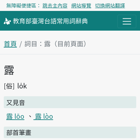
無障礙便捷區：
跳去主內容
網站導覽
切換網站翻譯
教育部
臺灣台語
常用詞
辭典
首頁
詞目：露（目前頁面）
露
主內容區塊
lo̍k
俗
又見音
露 lōo
露 lòo
部首筆畫