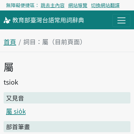
無障礙便捷區：
跳去主內容
網站導覽
切換網站翻譯
教育部
臺灣台語
常用詞
辭典
首頁
詞目：屬（目前頁面）
屬
主內容區塊
tsiok
又見音
屬 sio̍k
部首筆畫