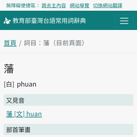
無障礙便捷區：
跳去主內容
網站導覽
切換網站翻譯
教育部
臺灣台語
常用詞
辭典
首頁
詞目：藩（目前頁面）
藩
主內容區塊
phuan
白
又見音
藩
文
huan
部首筆畫