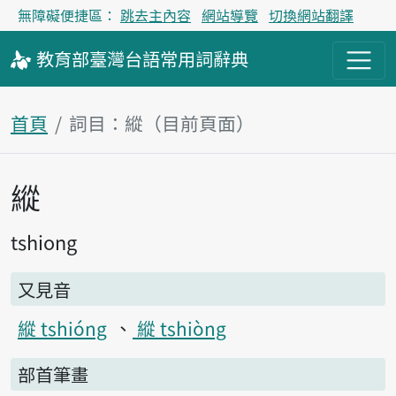
無障礙便捷區：
跳去主內容
網站導覽
切換網站翻譯
教育部
臺灣台語
常用詞
辭典
首頁
詞目：縱（目前頁面）
縱
主內容區塊
tshiong
又見音
縱 tshióng
縱 tshiòng
部首筆畫