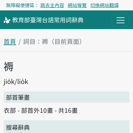
無障礙便捷區：
跳去主內容
網站導覽
切換網站翻譯
教育部
臺灣台語
常用詞
辭典
首頁
詞目：褥（目前頁面）
褥
主內容區塊
jio̍k
lio̍k
部首筆畫
衣部 - 部首外10畫 - 共16畫
搜尋辭典