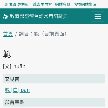
無障礙便捷區：
跳去主內容
網站導覽
切換網站翻譯
教育部
臺灣台語
常用詞
辭典
首頁
詞目：範（目前頁面）
範
主內容區塊
huān
文
又見音
範
白
pān
部首筆畫