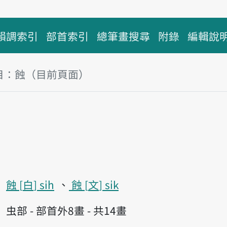
韻調索引
部首索引
總筆畫搜尋
附錄
編輯說
目：蝕（目前頁面）
塊
蝕
白
si̍h
蝕
文
si̍k
虫部 - 部首外8畫 - 共14畫