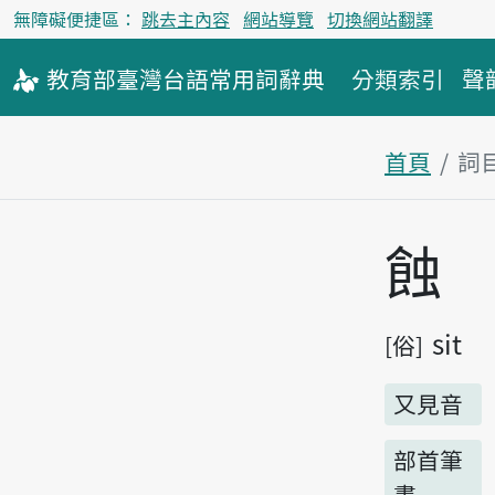
無障礙便捷區：
跳去主內容
網站導覽
切換網站翻譯
教育部
臺灣台語
常用詞
辭典
分類索引
聲
首頁
詞
主內容區
蝕
sit
俗
又見音
部首筆
畫