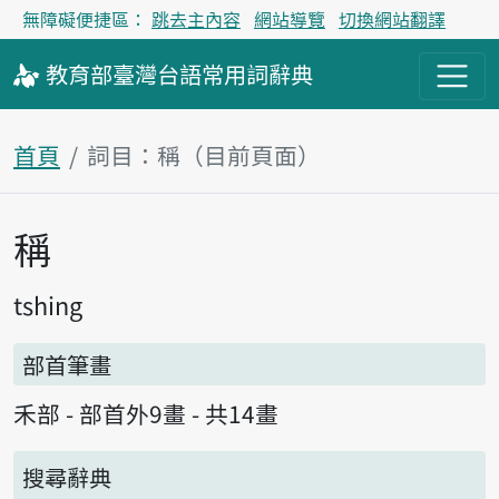
無障礙便捷區：
跳去主內容
網站導覽
切換網站翻譯
教育部
臺灣台語
常用詞
辭典
首頁
詞目：稱（目前頁面）
稱
主內容區塊
tshing
部首筆畫
禾部 - 部首外9畫 - 共14畫
搜尋辭典