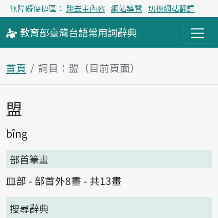
無障礙便捷區：
跳去主內容
網站導覽
切換網站翻譯
教育部
臺灣台語
常用詞
辭典
首頁
詞目：盟（目前頁面）
盟
主內容區塊
bîng
部首筆畫
皿部 - 部首外8畫 - 共13畫
搜尋辭典