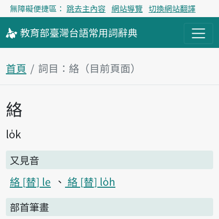
無障礙便捷區：
跳去主內容
網站導覽
切換網站翻譯
教育部
臺灣台語
常用詞
辭典
首頁
詞目：絡（目前頁面）
絡
主內容區塊
lo̍k
又見音
絡
替
le
絡
替
lo̍h
部首筆畫