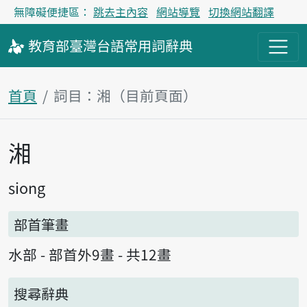
無障礙便捷區：
跳去主內容
網站導覽
切換網站翻譯
教育部
臺灣台語
常用詞
辭典
首頁
詞目：湘（目前頁面）
湘
主內容區塊
siong
部首筆畫
水部 - 部首外9畫 - 共12畫
搜尋辭典