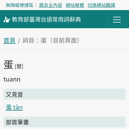
無障礙便捷區：
跳去主內容
網站導覽
切換網站翻譯
教育部
臺灣台語
常用詞
辭典
首頁
詞目：蛋（目前頁面）
蛋
主內容區塊
替
tuann
又見音
蛋 tàn
部首筆畫