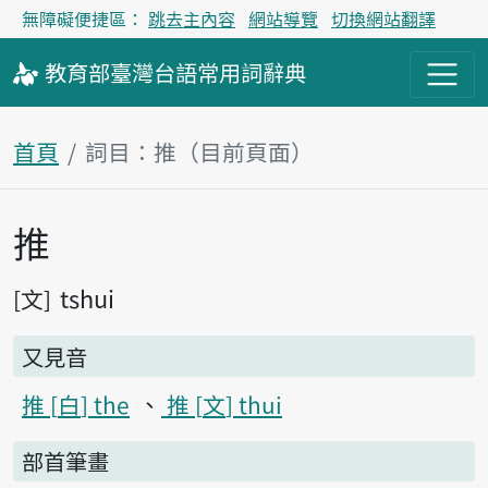
無障礙便捷區：
跳去主內容
網站導覽
切換網站翻譯
教育部
臺灣台語
常用詞
辭典
首頁
詞目：推（目前頁面）
推
主內容區塊
tshui
文
又見音
推
白
the
推
文
thui
部首筆畫