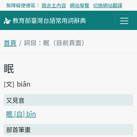
無障礙便捷區：
跳去主內容
網站導覽
切換網站翻譯
教育部
臺灣台語
常用詞
辭典
首頁
詞目：眠（目前頁面）
眠
主內容區塊
biân
文
又見音
眠
白
bîn
部首筆畫