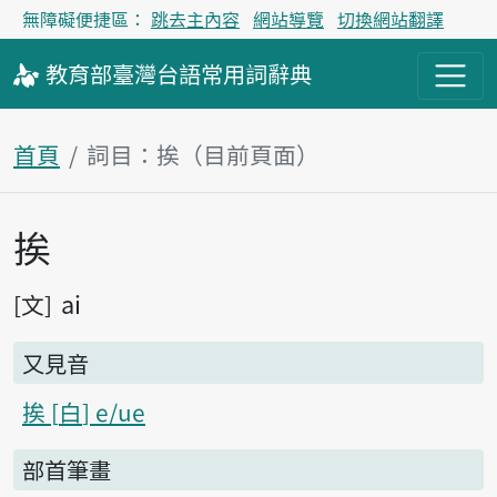
無障礙便捷區：
跳去主內容
網站導覽
切換網站翻譯
教育部
臺灣台語
常用詞
辭典
首頁
詞目：挨（目前頁面）
挨
主內容區塊
ai
文
又見音
挨
白
e/ue
部首筆畫