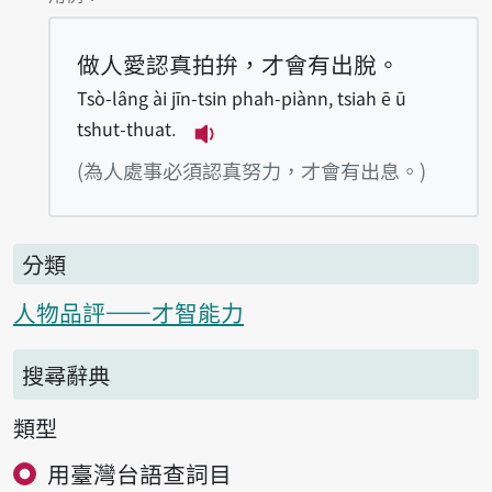
做人愛認真拍拚，才會有出脫。
Tsò-lâng ài jīn-tsin phah-piànn, tsiah ē ū
tshut-thuat.
播放例句Tsò-lâng ài jīn-tsin p
(為人處事必須認真努力，才會有出息。)
分類
人物品評——才智能力
搜尋辭典
類型
用臺灣台語查詞目