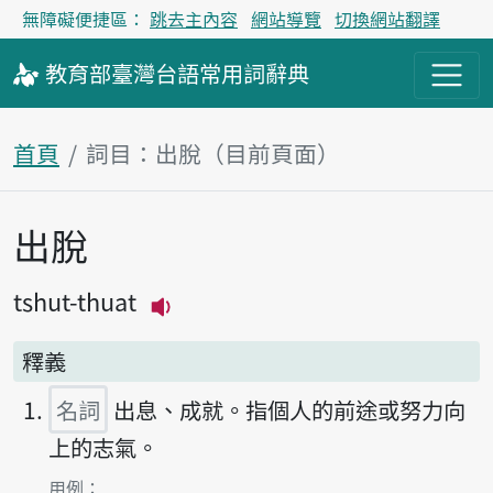
無障礙便捷區：
跳去主內容
網站導覽
切換網站翻譯
教育部
臺灣台語
常用詞
辭典
首頁
詞目：出脫（目前頁面）
出脫
主內容區塊
tshut-thuat
播放主音讀tshut-thuat
釋義
名詞
出息、成就。指個人的前途或努力向
上的志氣。
第1項釋義的
用例：